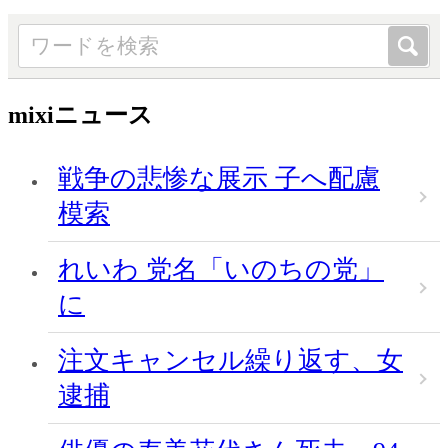
mixiニュース
戦争の悲惨な展示 子へ配慮
模索
れいわ 党名「いのちの党」
に
注文キャンセル繰り返す、女
逮捕