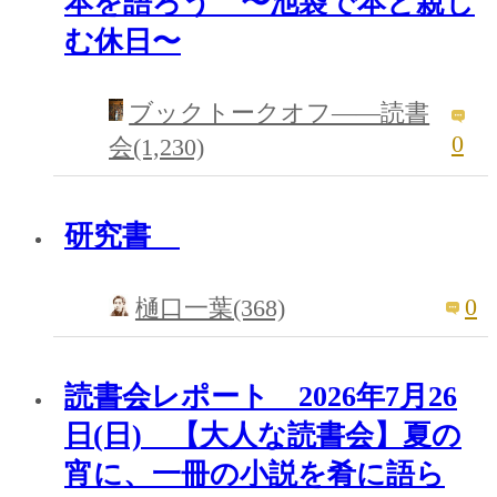
本を語ろう 〜池袋で本と親し
む休日〜
ブックトークオフ――読書
0
会(1,230)
研究書
0
樋口一葉(368)
読書会レポート 2026年7月26
日(日) 【大人な読書会】夏の
宵に、一冊の小説を肴に語ら