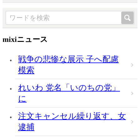
mixiニュース
戦争の悲惨な展示 子へ配慮
模索
れいわ 党名「いのちの党」
に
注文キャンセル繰り返す、女
逮捕