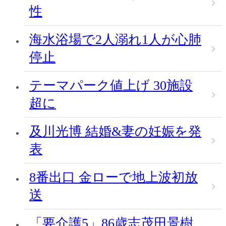
性
海水浴場で2人溺れ1人が心肺
停止
テーマパーク値上げ 30施設
超に
及川光博 結婚&妻の妊娠を発
表
8番出口 金ローで地上波初放
送
「要介護5」86歳志茂田景樹