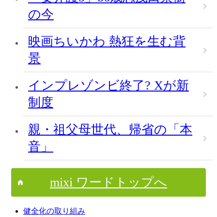
の今
映画ちいかわ 熱狂を生む背
景
インプレゾンビ終了? Xが新
制度
親・祖父母世代、帰省の「本
音」
mixi ワードトップへ
健全化の取り組み