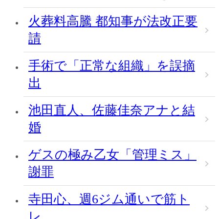
火葬料高騰 都知事が法改正要
請
手術で「正常な組織」を誤摘
出
池田直人、佐藤佳奈アナと結
婚
ゲスの極み乙女「管理ミス」
謝罪
寺田心、週6ジム通いで筋ト
レ