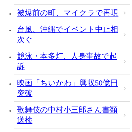
被爆前の町、マイクラで再現
台風、沖縄でイベント中止相
次ぐ
競泳・本多灯、人身事故で起
訴
映画「ちいかわ」興収50億円
突破
歌舞伎の中村小三郎さん書類
送検