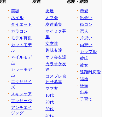
美容
友達
恋愛・結婚
美容
友達
恋愛
ネイル
オフ会
出会い
ダイエット
友達募集
街コン
カラコン
マイミク募
恋人
集
モデル募集
片思い
女友達
カットモデ
両想い
ル
趣味友達
カップル
ネイルモデ
オフ会友達
彼氏
ル
カラオケ友
彼女
カラーモデ
達
遠距離恋愛
ル
コスプレ合
結婚
エクササイ
わせ募集
妊娠
ズ
ママ友
出産
スキンケア
10代
子育て
マッサージ
20代
アンチエイ
30代
ジング
40代