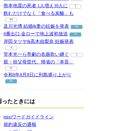
熊本地震の死者 1人増え39人に
2
飲むだけでなく「食べる炭酸」も
43
及川光博 結婚&妻の妊娠を発表
60
8番出口 金ローで地上波初放送
53
岸田タツヤ&高木由梨奈 妊娠発表
4
堂本光一ら帝劇の名曲歌い継ぐ
2
親・祖父母世代、帰省の「本音」
11
令和8年8月8日に列島盛り上がり
83
困ったときには
mixiワードガイドライン
規約違反の通報