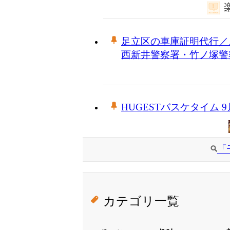
足立区の車庫証明代行／
西新井警察署・竹ノ塚警
HUGESTバスケタイム 
「
カテゴリ一覧