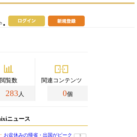
へ
閲覧数
関連コンテンツ
283
0
人
個
mixiニュース
お盆休みの帰省・出国がピーク
5