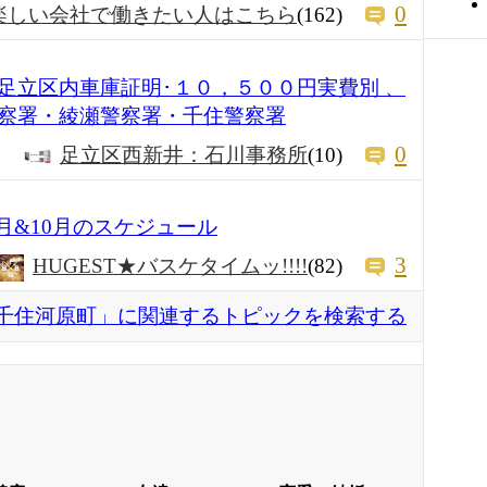
0
楽しい会社で働きたい人はこちら
(162)
足立区内車庫証明･１０，５００円実費別 、
察署・綾瀬警察署・千住警察署
0
足立区西新井：石川事務所
(10)
9月&10月のスケジュール
3
HUGEST★バスケタイムッ!!!!
(82)
千住河原町」に関連するトピックを検索する