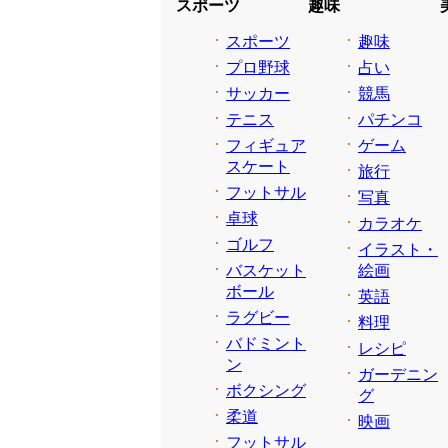
スポーツ
趣味
スポーツ
趣味
プロ野球
占い
サッカー
競馬
テニス
パチンコ
フィギュア
ゲーム
スケート
旅行
フットサル
写真
卓球
カラオケ
ゴルフ
イラスト・
バスケット
絵画
ボール
英語
ラグビー
料理
バドミント
レシピ
ン
ガーデニン
ボクシング
グ
柔道
映画
フットサル