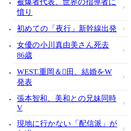
被爆者代表、世界の指導者に
憤り
初めての「夜行」新幹線出発
女優の小川真由美さん死去
86歳
WEST.重岡＆田、結婚をW
発表
張本智和、美和との兄妹同時
V
現地に行かない「配信派」が