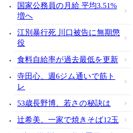
国家公務員の月給 平均3.51%
増へ
江別暴行死 川口被告に無期懲
役
食料自給率が過去最低を更新
寺田心、週6ジム通いで筋ト
レ
53歳長野博、若さの秘訣は
辻希美、一家で焼きそば12玉