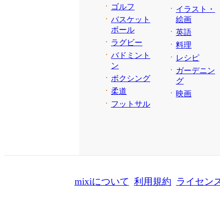
ゴルフ
イラスト・
バスケット
絵画
ボール
英語
ラグビー
料理
バドミント
レシピ
ン
ガーデニン
ボクシング
グ
柔道
映画
フットサル
mixiについて
利用規約
ライセン