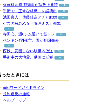
火葬料高騰 都知事が法改正要請
145
手術で「正常な組織」を誤摘出
132
池田直人、佐藤佳奈アナと結婚
56
ゲスの極み乙女「管理ミス」謝罪
52
寺田心、週6ジム通いで筋トレ
85
ペンギン4羽死亡、園が死因発表
50
西鉄、意図しない駅構内放送
76
手術中の大地震、動画に反響
138
困ったときには
mixiワードガイドライン
規約違反の通報
ヘルプトップ