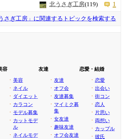
1
北うさぎ工房
(119)
うさぎ工房」に関連するトピックを検索する
美容
友達
恋愛・結婚
美容
友達
恋愛
ネイル
オフ会
出会い
ダイエット
友達募集
街コン
カラコン
マイミク募
恋人
集
モデル募集
片思い
女友達
カットモデ
両想い
ル
趣味友達
カップル
ネイルモデ
オフ会友達
彼氏