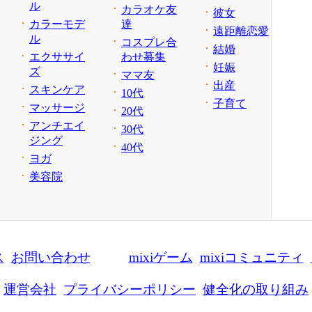
ル
カラオケ友
彼女
カラーモデ
達
遠距離恋愛
ル
コスプレ合
結婚
エクササイ
わせ募集
妊娠
ズ
ママ友
出産
スキンケア
10代
子育て
マッサージ
20代
アンチエイ
30代
ジング
40代
ヨガ
美容院
ス
お問い合わせ
mixiゲーム
mixiコミュニティ
運営会社
プライバシーポリシー
健全化の取り組み