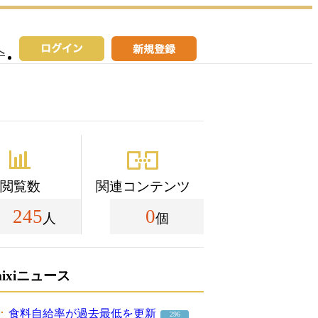
へ
閲覧数
関連コンテンツ
245
0
人
個
mixiニュース
食料自給率が過去最低を更新
296