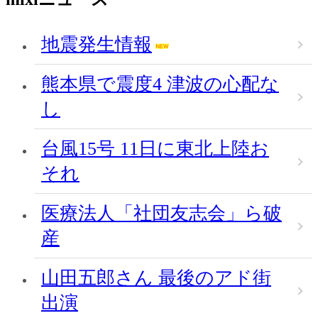
地震発生情報
熊本県で震度4 津波の心配な
し
台風15号 11日に東北上陸お
それ
医療法人「社団友志会」ら破
産
山田五郎さん 最後のアド街
出演