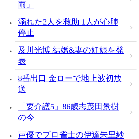
雨」
溺れた2人を救助 1人が心肺
停止
及川光博 結婚&妻の妊娠を発
表
8番出口 金ローで地上波初放
送
「要介護5」86歳志茂田景樹
の今
声優でプロ雀士の伊達朱里紗