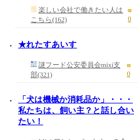
楽しい会社で働きたい人は
0
こちら(162)
★れたすあいす
謎フード公安委員会mixi支
0
部(321)
「犬は機械か消耗品か」・・・
私たちは、飼い主？と話し合い
たい！