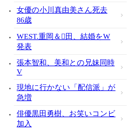
女優の小川真由美さん死去
86歳
WEST.重岡＆田、結婚をW
発表
張本智和、美和との兄妹同時
V
現地に行かない「配信派」が
急増
俳優黒田勇樹、お笑いコンビ
加入