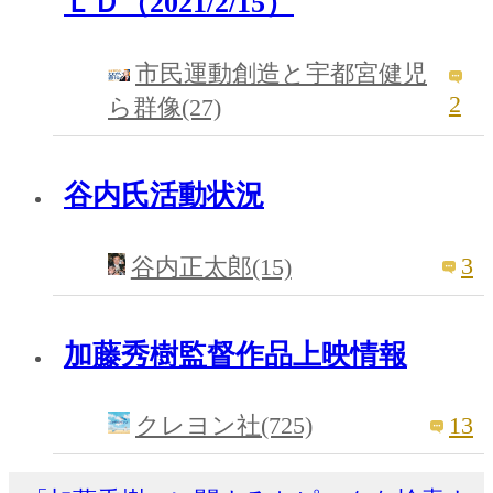
ＬＤ（2021/2/15）
市民運動創造と宇都宮健児
2
ら群像(27)
谷内氏活動状況
3
谷内正太郎(15)
加藤秀樹監督作品上映情報
13
クレヨン社(725)