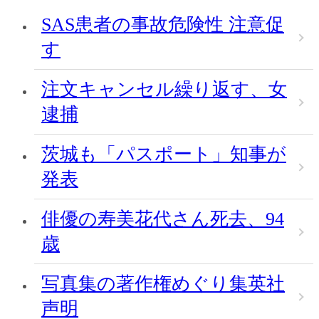
SAS患者の事故危険性 注意促
す
注文キャンセル繰り返す、女
逮捕
茨城も「パスポート」知事が
発表
俳優の寿美花代さん死去、94
歳
写真集の著作権めぐり集英社
声明