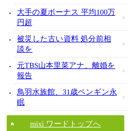
大手の夏ボーナス 平均100万
円超
被災した古い資料 処分前相
談を
元TBS山本里菜アナ、離婚を
報告
鳥羽水族館、31歳ペンギン永
眠
mixi ワードトップへ