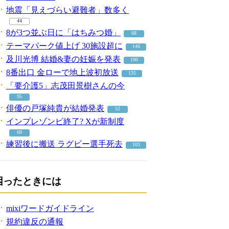
地震「見えづらい避難者」数多く
44
8が3つ並ぶ日に「はちみつ婚」
68
テーマパーク値上げ 30施設超に
146
及川光博 結婚&妻の妊娠を発表
190
8番出口 金ローで地上波初放送
135
「要介護5」志茂田景樹さんの今
95
俳優の戸塚純貴が結婚発表
52
インプレゾンビ終了? Xが新制度
69
練習後に搬送 ラグビー選手死去
103
困ったときには
mixiワードガイドライン
規約違反の通報