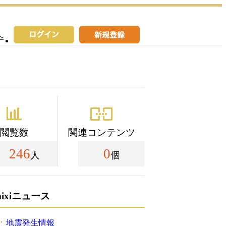
へ
閲覧数
関連コンテンツ
246
0
人
個
mixiニュース
地震発生情報