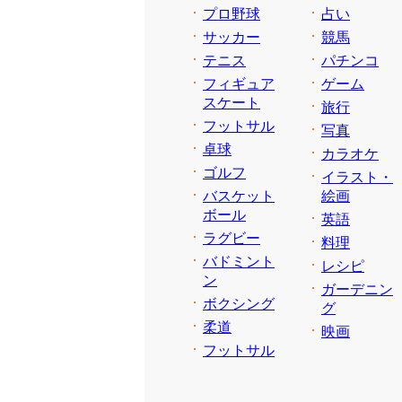
プロ野球
占い
サッカー
競馬
テニス
パチンコ
フィギュア
ゲーム
スケート
旅行
フットサル
写真
卓球
カラオケ
ゴルフ
イラスト・
バスケット
絵画
ボール
英語
ラグビー
料理
バドミント
レシピ
ン
ガーデニン
ボクシング
グ
柔道
映画
フットサル