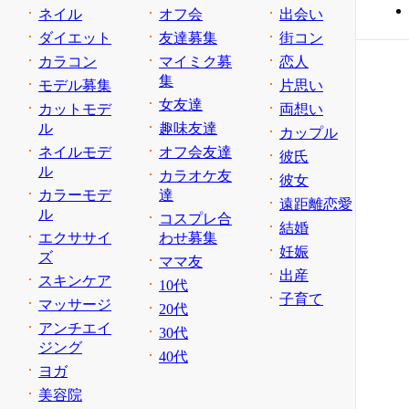
ネイル
オフ会
出会い
ダイエット
友達募集
街コン
カラコン
マイミク募
恋人
集
モデル募集
片思い
女友達
カットモデ
両想い
ル
趣味友達
カップル
ネイルモデ
オフ会友達
彼氏
ル
カラオケ友
彼女
カラーモデ
達
遠距離恋愛
ル
コスプレ合
結婚
エクササイ
わせ募集
妊娠
ズ
ママ友
出産
スキンケア
10代
子育て
マッサージ
20代
アンチエイ
30代
ジング
40代
ヨガ
美容院