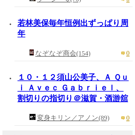
若林美保毎年恒例出ずっぱり周
年
0
なぞなぞ商会(154)
１０・１２須山公美子、Ａ Ｑｕ
ｉ Ａｖｅｃ Ｇａｂｒｉｅｌ、
割切りの指切り＠滋賀・酒游舘
0
変身キリン／アノン(89)