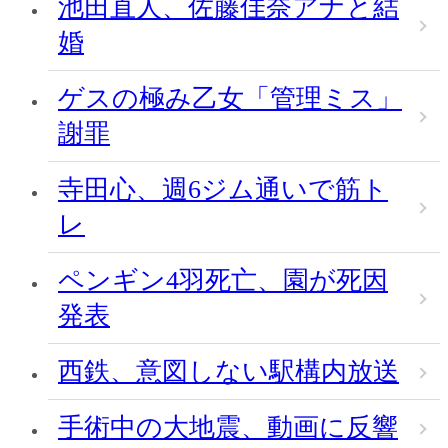
池田直人、佐藤佳奈アナと結
婚
ゲスの極み乙女「管理ミス」
謝罪
寺田心、週6ジム通いで筋ト
レ
ペンギン4羽死亡、園が死因
発表
西鉄、意図しない駅構内放送
手術中の大地震、動画に反響