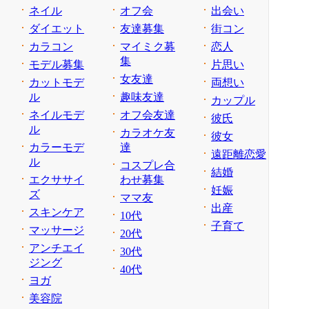
ネイル
オフ会
出会い
ダイエット
友達募集
街コン
カラコン
マイミク募
恋人
集
モデル募集
片思い
女友達
カットモデ
両想い
ル
趣味友達
カップル
ネイルモデ
オフ会友達
彼氏
ル
カラオケ友
彼女
カラーモデ
達
遠距離恋愛
ル
コスプレ合
結婚
エクササイ
わせ募集
妊娠
ズ
ママ友
出産
スキンケア
10代
子育て
マッサージ
20代
アンチエイ
30代
ジング
40代
ヨガ
美容院