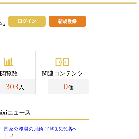
へ
閲覧数
関連コンテンツ
303
0
人
個
mixiニュース
国家公務員の月給 平均3.51%増へ
17