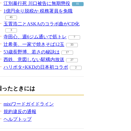
江別暴行死 川口被告に無期懲役
81
1億円余り脱税か 税務署員を免職
45
玉置浩二とASKAのコラボ曲がCD化
3
寺田心、週6ジム通いで筋トレ
7
辻希美、一家で焼きそば12玉
33
53歳長野博、若さの秘訣は
17
西鉄、意図しない駅構内放送
27
ハリポタ×KKDの日本初コラボ
2
困ったときには
mixiワードガイドライン
規約違反の通報
ヘルプトップ