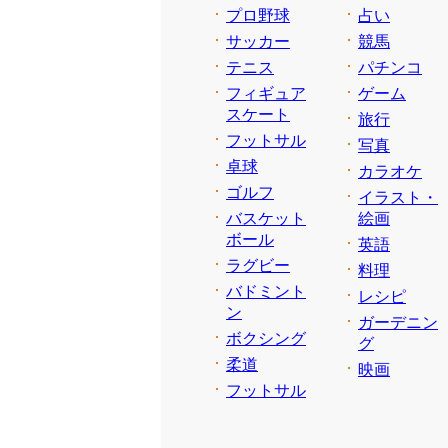
プロ野球
占い
サッカー
競馬
テニス
パチンコ
フィギュア
ゲーム
スケート
旅行
フットサル
写真
卓球
カラオケ
ゴルフ
イラスト・
バスケット
絵画
ボール
英語
ラグビー
料理
バドミント
レシピ
ン
ガーデニン
ボクシング
グ
柔道
映画
フットサル