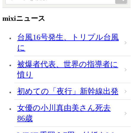
mixiニュース
台風16号発生、トリプル台風
に
被爆者代表、世界の指導者に
憤り
初めての「夜行」新幹線出発
女優の小川真由美さん死去
86歳