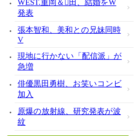
WEST.重岡＆田、結婚をW
発表
張本智和、美和との兄妹同時
V
現地に行かない「配信派」が
急増
俳優黒田勇樹、お笑いコンビ
加入
原爆の放射線、研究発表が波
紋