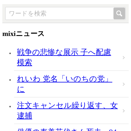
mixiニュース
戦争の悲惨な展示 子へ配慮
模索
れいわ 党名「いのちの党」
に
注文キャンセル繰り返す、女
逮捕