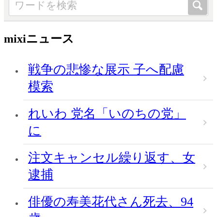
mixiニュース
戦争の悲惨な展示 子へ配慮
模索
れいわ 党名「いのちの党」
に
注文キャンセル繰り返す、女
逮捕
俳優の寿美花代さん死去、94