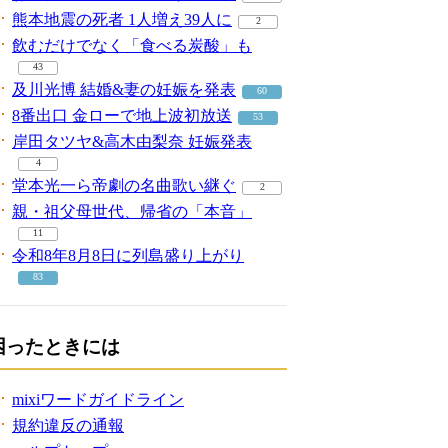
熊本地震の死者 1人増え39人に
2
飲むだけでなく「食べる炭酸」も
43
及川光博 結婚&妻の妊娠を発表
60
8番出口 金ローで地上波初放送
53
岸田タツヤ&高木由梨奈 妊娠発表
4
堂本光一ら帝劇の名曲歌い継ぐ
2
親・祖父母世代、帰省の「本音」
11
令和8年8月8日に列島盛り上がり
83
困ったときには
mixiワードガイドライン
規約違反の通報