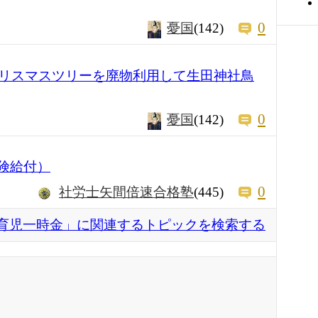
0
憂国
(142)
リスマスツリーを廃物利用して生田神社鳥
0
憂国
(142)
保険給付）
0
社労士矢間倍速合格塾
(445)
育児一時金」に関連するトピックを検索する