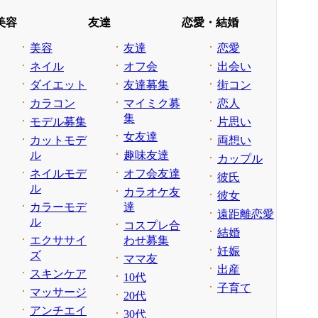
美容
友達
恋愛・結婚
美容
友達
恋愛
ネイル
オフ会
出会い
ダイエット
友達募集
街コン
カラコン
マイミク募
恋人
集
モデル募集
片思い
女友達
カットモデ
両想い
ル
趣味友達
カップル
ネイルモデ
オフ会友達
彼氏
ル
カラオケ友
彼女
カラーモデ
達
遠距離恋愛
ル
コスプレ合
結婚
エクササイ
わせ募集
妊娠
ズ
ママ友
出産
スキンケア
10代
子育て
マッサージ
20代
アンチエイ
30代