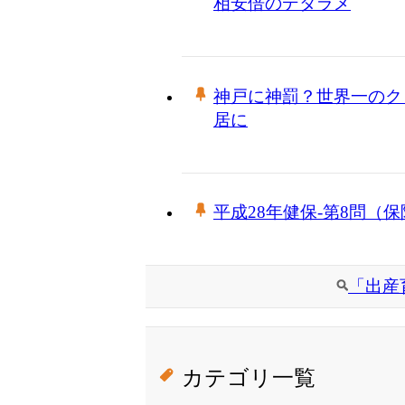
相安倍のデタラメ
神戸に神罰？世界一のク
居に
平成28年健保-第8問（
「出産
カテゴリ一覧