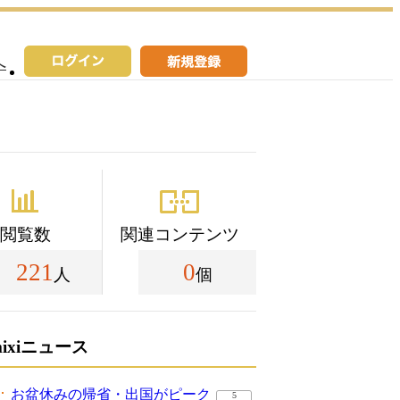
へ
閲覧数
関連コンテンツ
221
0
人
個
mixiニュース
お盆休みの帰省・出国がピーク
5