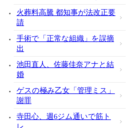
火葬料高騰 都知事が法改正要
請
手術で「正常な組織」を誤摘
出
池田直人、佐藤佳奈アナと結
婚
ゲスの極み乙女「管理ミス」
謝罪
寺田心、週6ジム通いで筋ト
レ