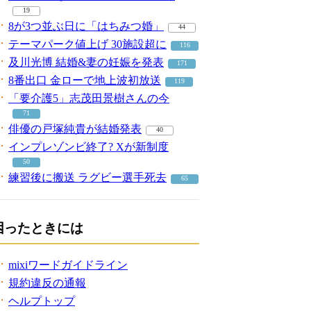
19
8が3つ並ぶ日に「はちみつ婚」
44
テーマパーク値上げ 30施設超に
116
及川光博 結婚&妻の妊娠を発表
171
8番出口 金ローで地上波初放送
119
「要介護5」志茂田景樹さんの今
71
俳優の戸塚純貴が結婚発表
40
インプレゾンビ終了? Xが新制度
50
練習後に搬送 ラグビー選手死去
65
困ったときには
mixiワードガイドライン
規約違反の通報
ヘルプトップ