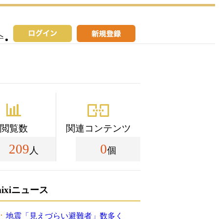
へ
閲覧数
関連コンテンツ
209
0
人
個
mixiニュース
地震「見えづらい避難者」数多く