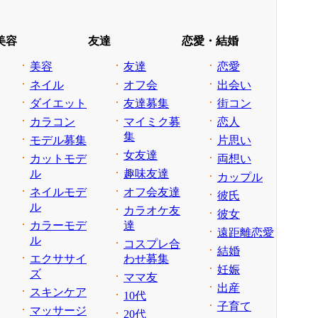
美容
友達
恋愛・結婚
美容
友達
恋愛
ネイル
オフ会
出会い
ダイエット
友達募集
街コン
カラコン
マイミク募
恋人
集
モデル募集
片思い
女友達
カットモデ
両想い
ル
趣味友達
カップル
ネイルモデ
オフ会友達
彼氏
ル
カラオケ友
彼女
カラーモデ
達
遠距離恋愛
ル
コスプレ合
結婚
エクササイ
わせ募集
妊娠
ズ
ママ友
出産
スキンケア
10代
子育て
マッサージ
20代