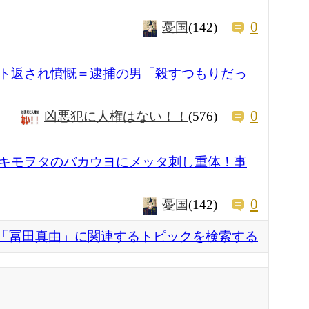
0
憂国
(142)
ト返され憤慨＝逮捕の男「殺すつもりだっ
0
凶悪犯に人権はない！！
(576)
キモヲタのバカウヨにメッタ刺し重体！事
0
憂国
(142)
「冨田真由」に関連するトピックを検索する