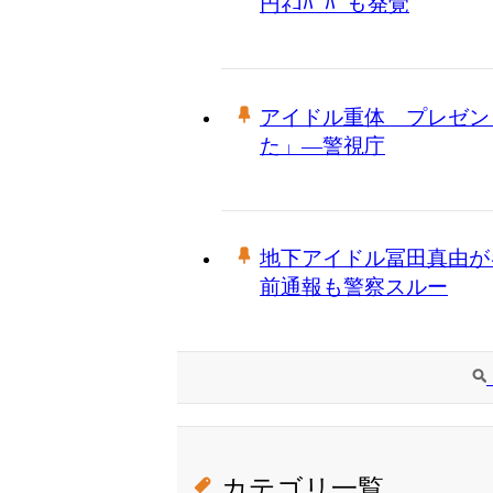
円ﾈｺﾊﾞﾊﾞも発覚
アイドル重体 プレゼン
た」―警視庁
地下アイドル冨田真由が
前通報も警察スルー
カテゴリ一覧