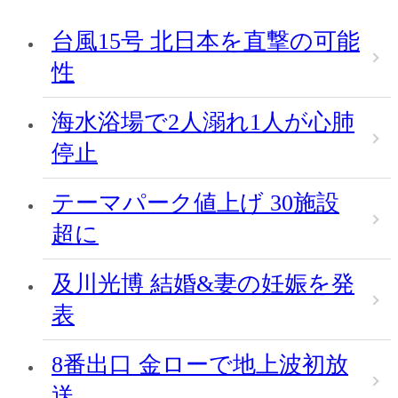
台風15号 北日本を直撃の可能
性
海水浴場で2人溺れ1人が心肺
停止
テーマパーク値上げ 30施設
超に
及川光博 結婚&妻の妊娠を発
表
8番出口 金ローで地上波初放
送