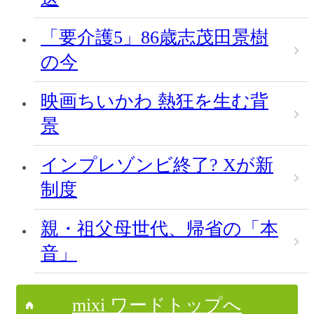
「要介護5」86歳志茂田景樹
の今
映画ちいかわ 熱狂を生む背
景
インプレゾンビ終了? Xが新
制度
親・祖父母世代、帰省の「本
音」
mixi ワードトップへ