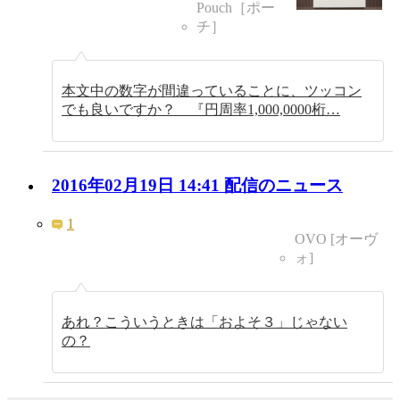
Pouch［ポー
チ］
本文中の数字が間違っていることに、ツッコン
でも良いですか？ 『円周率1,000,0000桁…
2016年02月19日 14:41 配信のニュース
1
OVO [オーヴ
ォ]
あれ？こういうときは「およそ３」じゃない
の？