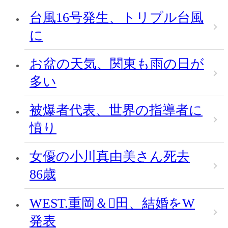
台風16号発生、トリプル台風
に
お盆の天気、関東も雨の日が
多い
被爆者代表、世界の指導者に
憤り
女優の小川真由美さん死去
86歳
WEST.重岡＆田、結婚をW
発表