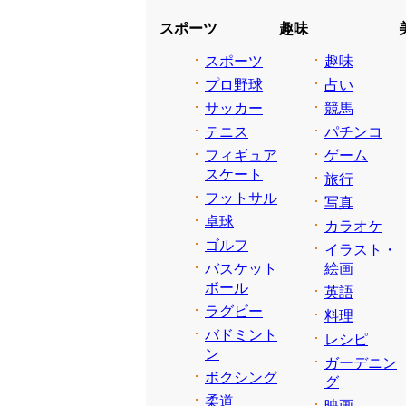
スポーツ
趣味
スポーツ
趣味
プロ野球
占い
サッカー
競馬
テニス
パチンコ
フィギュア
ゲーム
スケート
旅行
フットサル
写真
卓球
カラオケ
ゴルフ
イラスト・
バスケット
絵画
ボール
英語
ラグビー
料理
バドミント
レシピ
ン
ガーデニン
ボクシング
グ
柔道
映画