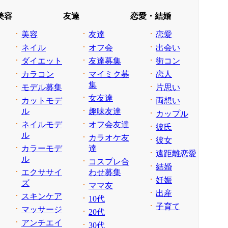
美容
友達
恋愛・結婚
美容
友達
恋愛
ネイル
オフ会
出会い
ダイエット
友達募集
街コン
カラコン
マイミク募
恋人
集
モデル募集
片思い
女友達
カットモデ
両想い
ル
趣味友達
カップル
ネイルモデ
オフ会友達
彼氏
ル
カラオケ友
彼女
カラーモデ
達
遠距離恋愛
ル
コスプレ合
結婚
エクササイ
わせ募集
妊娠
ズ
ママ友
出産
スキンケア
10代
子育て
マッサージ
20代
アンチエイ
30代