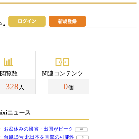
へ
閲覧数
関連コンテンツ
328
0
人
個
mixiニュース
お盆休みの帰省・出国がピーク
26
台風15号 北日本を直撃の可能性
3