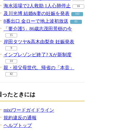
海水浴場で2人救助 1人心肺停止
16
及川光博 結婚&妻の妊娠を発表
102
8番出口 金ローで地上波初放送
65
「要介護5」86歳志茂田景樹の今
15
岸田タツヤ&高木由梨奈 妊娠発表
9
インプレゾンビ終了? Xが新制度
14
親・祖父母世代、帰省の「本音」
42
困ったときには
mixiワードガイドライン
規約違反の通報
ヘルプトップ