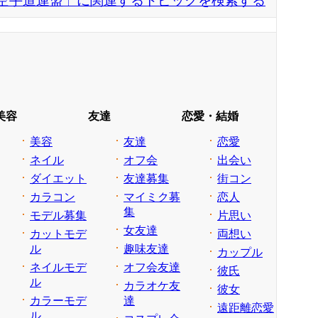
空手道連盟」に関連するトピックを検索する
美容
友達
恋愛・結婚
美容
友達
恋愛
ネイル
オフ会
出会い
ダイエット
友達募集
街コン
カラコン
マイミク募
恋人
集
モデル募集
片思い
女友達
カットモデ
両想い
ル
趣味友達
カップル
ネイルモデ
オフ会友達
彼氏
ル
カラオケ友
彼女
カラーモデ
達
遠距離恋愛
ル