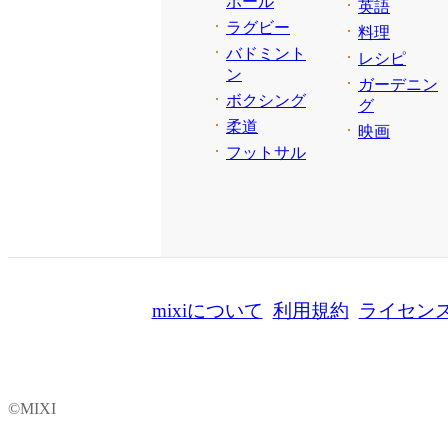
ボール
英語
ラグビー
料理
バドミント
レシピ
ン
ガーデニン
ボクシング
グ
柔道
映画
フットサル
mixiについて
利用規約
ライセン
©MIXI