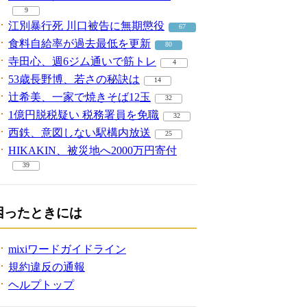
9
江別暴行死 川口被告に無期懲役
67
食料自給率が過去最低を更新
80
寺田心、週6ジム通いで筋トレ
4
53歳長野博、若さの秘訣は
14
辻希美、一家で焼きそば12玉
32
1億円脱税疑い 税務署員を免職
32
西鉄、意図しない駅構内放送
25
HIKAKIN、被災地へ2000万円寄付
39
困ったときには
mixiワードガイドライン
規約違反の通報
ヘルプトップ