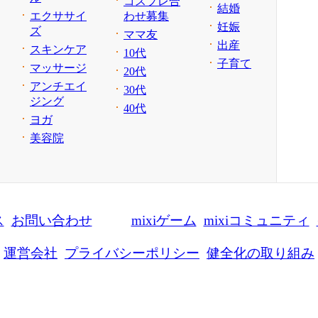
コスプレ合
結婚
エクササイ
わせ募集
妊娠
ズ
ママ友
出産
スキンケア
10代
子育て
マッサージ
20代
アンチエイ
30代
ジング
40代
ヨガ
美容院
ス
お問い合わせ
mixiゲーム
mixiコミュニティ
運営会社
プライバシーポリシー
健全化の取り組み