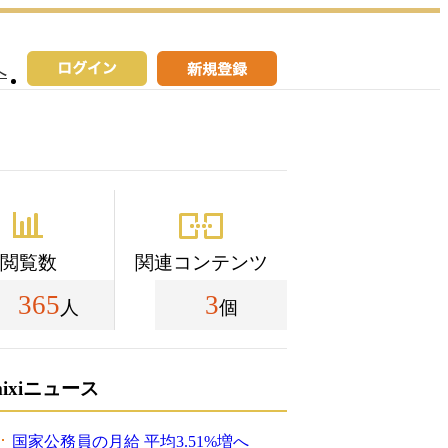
へ
閲覧数
関連コンテンツ
365
3
人
個
mixiニュース
国家公務員の月給 平均3.51%増へ