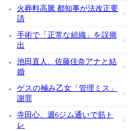
火葬料高騰 都知事が法改正要
請
手術で「正常な組織」を誤摘
出
池田直人、佐藤佳奈アナと結
婚
ゲスの極み乙女「管理ミス」
謝罪
寺田心、週6ジム通いで筋ト
レ