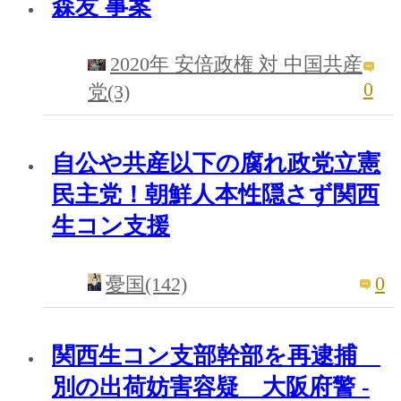
森友 事案
2020年 安倍政権 対 中国共産
0
党(3)
自公や共産以下の腐れ政党立憲
民主党！朝鮮人本性隠さず関西
生コン支援
0
憂国(142)
関西生コン支部幹部を再逮捕
別の出荷妨害容疑 大阪府警 -