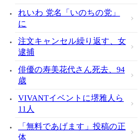
れいわ 党名「いのちの党」
に
注文キャンセル繰り返す、女
逮捕
俳優の寿美花代さん死去、94
歳
VIVANTイベントに堺雅人ら
11人
「無料であげます」投稿の正
体