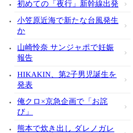
初めての「夜行」新幹線出発
小笠原近海で新たな台風発生
か
山崎怜奈 サンジャポで妊娠
報告
HIKAKIN、第2子男児誕生を
発表
俺クロ×京急企画で「お詫
び」
熊本で炊き出し ダレノガレ