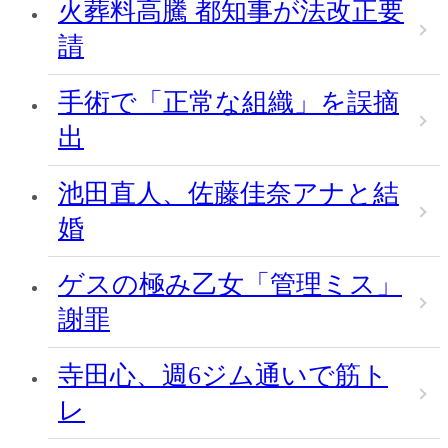
火葬料高騰 都知事が法改正要
請
手術で「正常な組織」を誤摘
出
池田直人、佐藤佳奈アナと結
婚
ゲスの極み乙女「管理ミス」
謝罪
寺田心、週6ジム通いで筋ト
レ