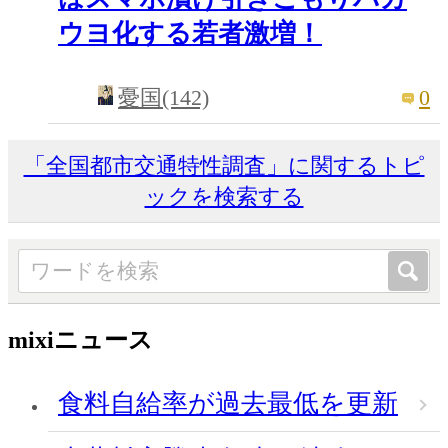
ウヨ化する若者激増！
0
憂国(142)
「全国都市交通特性調査」に関するトピ
ックを検索する
mixiニュース
食料自給率が過去最低を更新