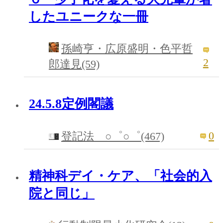
したユニークな一冊
孫崎亨・広原盛明・色平哲
2
郎達見(59)
24.5.8定例閣議
0
登記法 ○゜○゜(467)
精神科デイ・ケア、「社会的入
院と同じ」