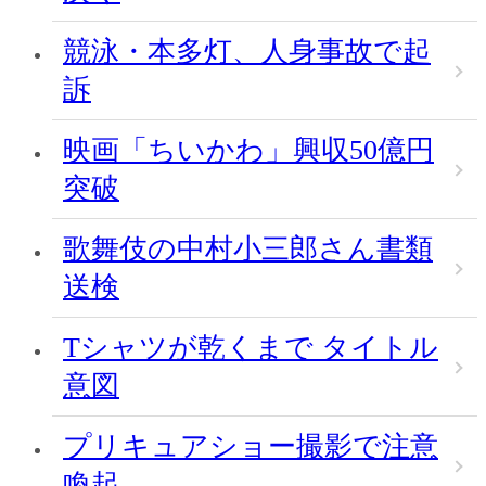
競泳・本多灯、人身事故で起
訴
映画「ちいかわ」興収50億円
突破
歌舞伎の中村小三郎さん書類
送検
Tシャツが乾くまで タイトル
意図
プリキュアショー撮影で注意
喚起