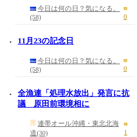
今日は何の日？気になる。
0
(58)
11月23の記念日
今日は何の日？気になる。
0
(58)
全漁連「処理水放出」発言に抗
議 原田前環境相に
連帯オール沖縄・東北北海
1
道(30)