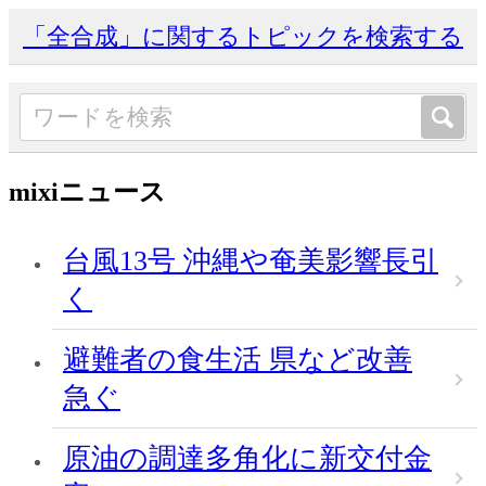
「全合成」に関するトピックを検索する
mixiニュース
台風13号 沖縄や奄美影響長引
く
避難者の食生活 県など改善
急ぐ
原油の調達多角化に新交付金