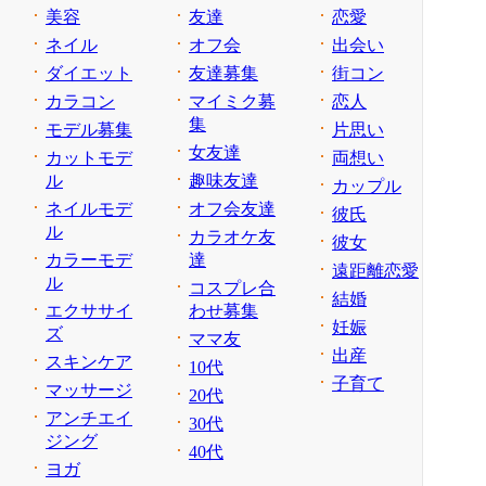
美容
友達
恋愛
ネイル
オフ会
出会い
ダイエット
友達募集
街コン
カラコン
マイミク募
恋人
集
モデル募集
片思い
女友達
カットモデ
両想い
ル
趣味友達
カップル
ネイルモデ
オフ会友達
彼氏
ル
カラオケ友
彼女
カラーモデ
達
遠距離恋愛
ル
コスプレ合
結婚
エクササイ
わせ募集
妊娠
ズ
ママ友
出産
スキンケア
10代
子育て
マッサージ
20代
アンチエイ
30代
ジング
40代
ヨガ