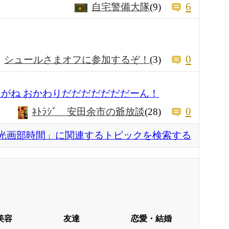
6
自宅警備大隊
(9)
0
シュールさまオフに参加するぞ！
(3)
りがね おかわりだだだだだだだーん！
0
ﾈﾄﾗｼﾞ 安田余市の爺放談
(28)
光画部時間」に関連するトピックを検索する
美容
友達
恋愛・結婚