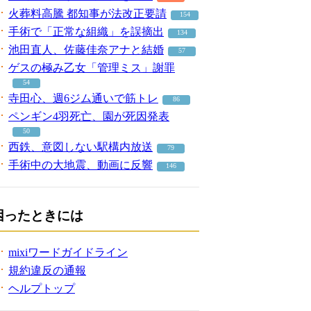
火葬料高騰 都知事が法改正要請
154
手術で「正常な組織」を誤摘出
134
池田直人、佐藤佳奈アナと結婚
57
ゲスの極み乙女「管理ミス」謝罪
54
寺田心、週6ジム通いで筋トレ
86
ペンギン4羽死亡、園が死因発表
50
西鉄、意図しない駅構内放送
79
手術中の大地震、動画に反響
146
困ったときには
mixiワードガイドライン
規約違反の通報
ヘルプトップ