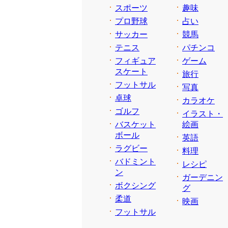
スポーツ
趣味
プロ野球
占い
サッカー
競馬
テニス
パチンコ
フィギュア
ゲーム
スケート
旅行
フットサル
写真
卓球
カラオケ
ゴルフ
イラスト・
バスケット
絵画
ボール
英語
ラグビー
料理
バドミント
レシピ
ン
ガーデニン
ボクシング
グ
柔道
映画
フットサル