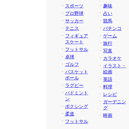
スポーツ
趣味
プロ野球
占い
サッカー
競馬
テニス
パチンコ
フィギュア
ゲーム
スケート
旅行
フットサル
写真
卓球
カラオケ
ゴルフ
イラスト・
バスケット
絵画
ボール
英語
ラグビー
料理
バドミント
レシピ
ン
ガーデニン
ボクシング
グ
柔道
映画
フットサル