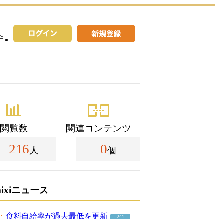
へ
閲覧数
関連コンテンツ
216
0
人
個
mixiニュース
食料自給率が過去最低を更新
241