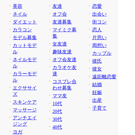
美容
友達
恋愛
ネイル
オフ会
出会い
ダイエット
友達募集
街コン
カラコン
マイミク募
恋人
集
モデル募集
片思い
女友達
カットモデ
両想い
ル
趣味友達
カップル
ネイルモデ
オフ会友達
彼氏
ル
カラオケ友
彼女
カラーモデ
達
遠距離恋愛
ル
コスプレ合
結婚
エクササイ
わせ募集
妊娠
ズ
ママ友
出産
スキンケア
10代
子育て
マッサージ
20代
アンチエイ
30代
ジング
40代
ヨガ