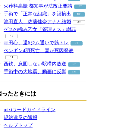
火葬料高騰 都知事が法改正要請
97
手術で「正常な組織」を誤摘出
105
池田直人、佐藤佳奈アナと結婚
39
ゲスの極み乙女「管理ミス」謝罪
41
寺田心、週6ジム通いで筋トレ
71
ペンギン4羽死亡、園が死因発表
44
西鉄、意図しない駅構内放送
67
手術中の大地震、動画に反響
121
困ったときには
mixiワードガイドライン
規約違反の通報
ヘルプトップ