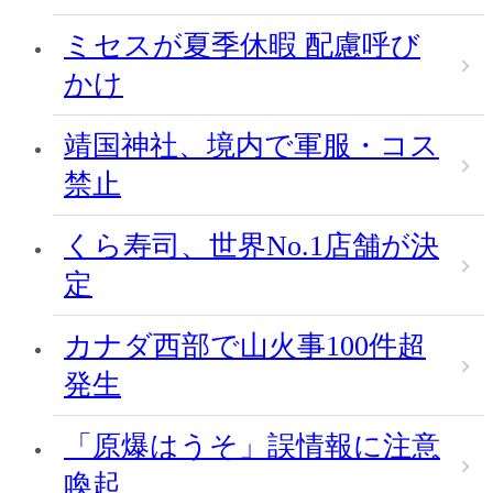
ミセスが夏季休暇 配慮呼び
かけ
靖国神社、境内で軍服・コス
禁止
くら寿司、世界No.1店舗が決
定
カナダ西部で山火事100件超
発生
「原爆はうそ」誤情報に注意
喚起