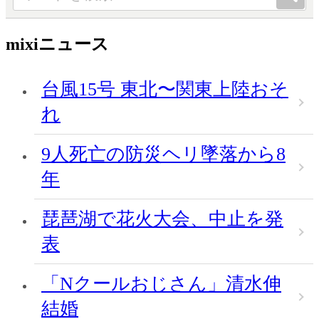
mixiニュース
台風15号 東北〜関東上陸おそ
れ
9人死亡の防災ヘリ墜落から8
年
琵琶湖で花火大会、中止を発
表
「Nクールおじさん」清水伸
結婚