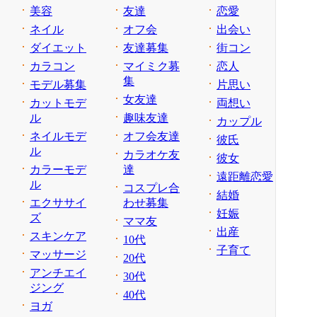
美容
友達
恋愛
ネイル
オフ会
出会い
ダイエット
友達募集
街コン
カラコン
マイミク募
恋人
集
モデル募集
片思い
女友達
カットモデ
両想い
ル
趣味友達
カップル
ネイルモデ
オフ会友達
彼氏
ル
カラオケ友
彼女
カラーモデ
達
遠距離恋愛
ル
コスプレ合
結婚
エクササイ
わせ募集
妊娠
ズ
ママ友
出産
スキンケア
10代
子育て
マッサージ
20代
アンチエイ
30代
ジング
40代
ヨガ