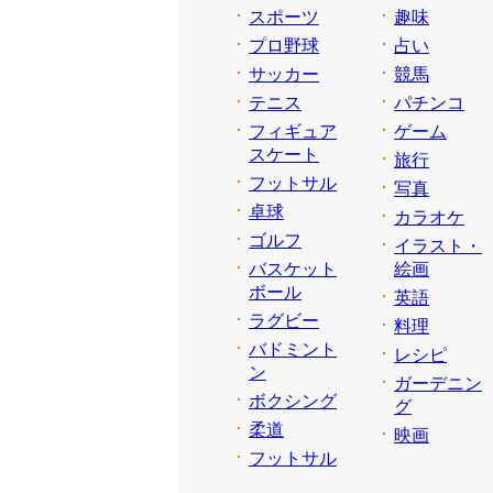
スポーツ
趣味
プロ野球
占い
サッカー
競馬
テニス
パチンコ
フィギュア
ゲーム
スケート
旅行
フットサル
写真
卓球
カラオケ
ゴルフ
イラスト・
バスケット
絵画
ボール
英語
ラグビー
料理
バドミント
レシピ
ン
ガーデニン
ボクシング
グ
柔道
映画
フットサル