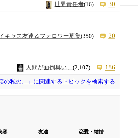
30
世界責任者
(16)
20
イキャス友達＆フォロワー募集
(350)
186
人間が面倒臭い、
(2,107)
僕の私の、」に関連するトピックを検索する
美容
友達
恋愛・結婚