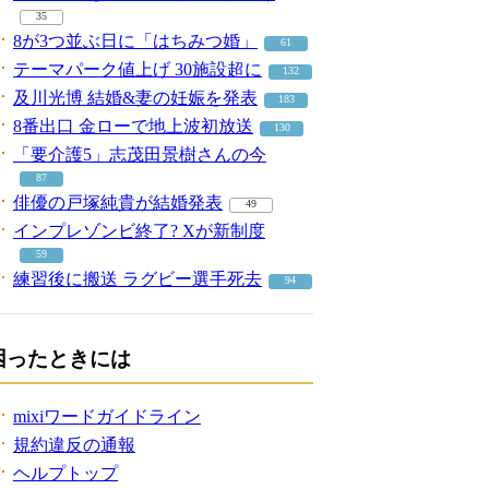
35
8が3つ並ぶ日に「はちみつ婚」
61
テーマパーク値上げ 30施設超に
132
及川光博 結婚&妻の妊娠を発表
183
8番出口 金ローで地上波初放送
130
「要介護5」志茂田景樹さんの今
87
俳優の戸塚純貴が結婚発表
49
インプレゾンビ終了? Xが新制度
59
練習後に搬送 ラグビー選手死去
94
困ったときには
mixiワードガイドライン
規約違反の通報
ヘルプトップ