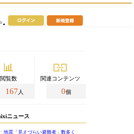
へ
閲覧数
関連コンテンツ
167
0
人
個
mixiニュース
地震「見えづらい避難者」数多く