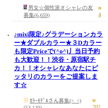
男女☆個性派オシャレの友
4
募集(6,659)
♪mixi限定♪グラデーションカラ
ー★ダブルカラー★３Dカラー
も限定Priceで(^o^)丿当日予約
も大歓迎！！渋谷・原宿駅チ
カ！！オシャレなあなたにピ
ッタリのカラーをご提案しま
す☆
ｶﾗｰﾓﾃﾞﾙさん募集(>_<)
702
(53,120)