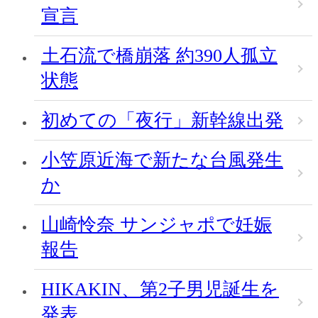
宣言
土石流で橋崩落 約390人孤立
状態
初めての「夜行」新幹線出発
小笠原近海で新たな台風発生
か
山崎怜奈 サンジャポで妊娠
報告
HIKAKIN、第2子男児誕生を
発表