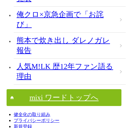
俺クロ×京急企画で「お詫
び」
熊本で炊き出し ダレノガレ
報告
人気M!LK 歴12年ファン語る
理由
mixi ワードトップへ
健全化の取り組み
プライバシーポリシー
新規登録