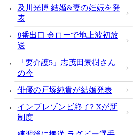
及川光博 結婚&妻の妊娠を発
表
8番出口 金ローで地上波初放
送
「要介護5」志茂田景樹さん
の今
俳優の戸塚純貴が結婚発表
インプレゾンビ終了? Xが新
制度
練習後に搬送 ラグビー選手