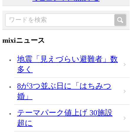
mixiニュース
地震「見えづらい避難者」数
多く
8が3つ並ぶ日に「はちみつ
婚」
テーマパーク値上げ 30施設
超に