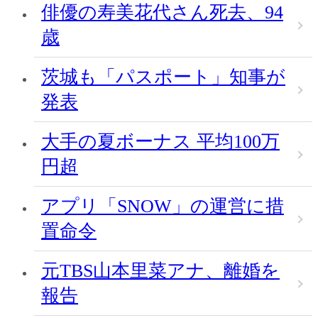
俳優の寿美花代さん死去、94
歳
茨城も「パスポート」知事が
発表
大手の夏ボーナス 平均100万
円超
アプリ「SNOW」の運営に措
置命令
元TBS山本里菜アナ、離婚を
報告