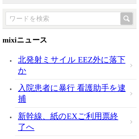
mixiニュース
北発射ミサイル EEZ外に落下
か
入院患者に暴行 看護助手を逮
捕
新幹線、紙のEXご利用票終
了へ