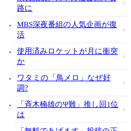
路に
MBS深夜番組の人気企画が復
活
使用済みロケットが月に衝突
か
ワタミの「鳥メロ」なぜ好
調?
「斉木楠雄のΨ難」推し回1位
は
「無料であげます」投稿の正