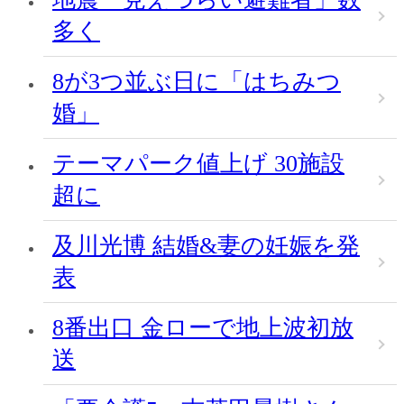
多く
8が3つ並ぶ日に「はちみつ
婚」
テーマパーク値上げ 30施設
超に
及川光博 結婚&妻の妊娠を発
表
8番出口 金ローで地上波初放
送