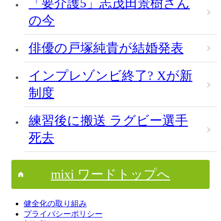
「要介護5」志茂田景樹さん
の今
俳優の戸塚純貴が結婚発表
インプレゾンビ終了? Xが新
制度
練習後に搬送 ラグビー選手
死去
mixi ワードトップへ
健全化の取り組み
プライバシーポリシー