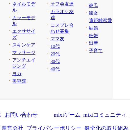
ネイルモデ
オフ会友達
彼氏
ル
カラオケ友
彼女
カラーモデ
達
遠距離恋愛
ル
コスプレ合
結婚
エクササイ
わせ募集
妊娠
ズ
ママ友
出産
スキンケア
10代
子育て
マッサージ
20代
アンチエイ
30代
ジング
40代
ヨガ
美容院
ス
お問い合わせ
mixiゲーム
mixiコミュニティ
運営会社
プライバシーポリシー
健全化の取り組み