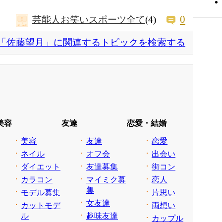
0
芸能人お笑いスポーツ全て
(4)
「佐藤望月」に関連するトピックを検索する
美容
友達
恋愛・結婚
美容
友達
恋愛
ネイル
オフ会
出会い
ダイエット
友達募集
街コン
カラコン
マイミク募
恋人
集
モデル募集
片思い
女友達
カットモデ
両想い
ル
趣味友達
カップル