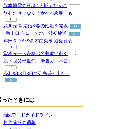
熊本地震の死者 1人増え39人に
2
飲むだけでなく「食べる炭酸」も
43
及川光博 結婚&妻の妊娠を発表
60
8番出口 金ローで地上波初放送
53
岸田タツヤ&高木由梨奈 妊娠発表
4
堂本光一ら帝劇の名曲歌い継ぐ
2
親・祖父母世代、帰省の「本音」
11
令和8年8月8日に列島盛り上がり
83
困ったときには
mixiワードガイドライン
規約違反の通報