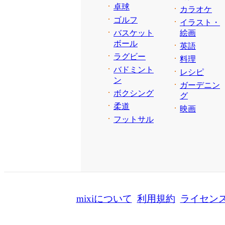
卓球
カラオケ
ゴルフ
イラスト・
バスケット
絵画
ボール
英語
ラグビー
料理
バドミント
レシピ
ン
ガーデニン
ボクシング
グ
柔道
映画
フットサル
mixiについて
利用規約
ライセン