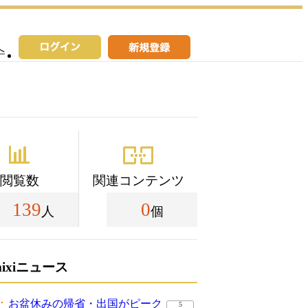
へ
閲覧数
関連コンテンツ
139
0
人
個
mixiニュース
お盆休みの帰省・出国がピーク
5