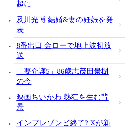
超に
及川光博 結婚&妻の妊娠を発
表
8番出口 金ローで地上波初放
送
「要介護5」86歳志茂田景樹
の今
映画ちいかわ 熱狂を生む背
景
インプレゾンビ終了? Xが新