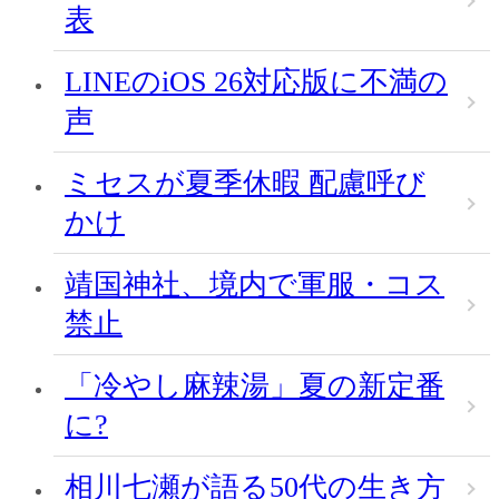
表
LINEのiOS 26対応版に不満の
声
ミセスが夏季休暇 配慮呼び
かけ
靖国神社、境内で軍服・コス
禁止
「冷やし麻辣湯」夏の新定番
に?
相川七瀬が語る50代の生き方