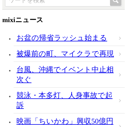
mixiニュース
お盆の帰省ラッシュ始まる
被爆前の町、マイクラで再現
台風、沖縄でイベント中止相
次ぐ
競泳・本多灯、人身事故で起
訴
映画「ちいかわ」興収50億円