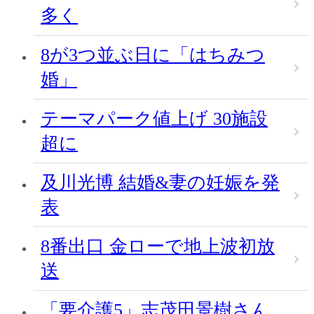
多く
8が3つ並ぶ日に「はちみつ
婚」
テーマパーク値上げ 30施設
超に
及川光博 結婚&妻の妊娠を発
表
8番出口 金ローで地上波初放
送
「要介護5」志茂田景樹さん