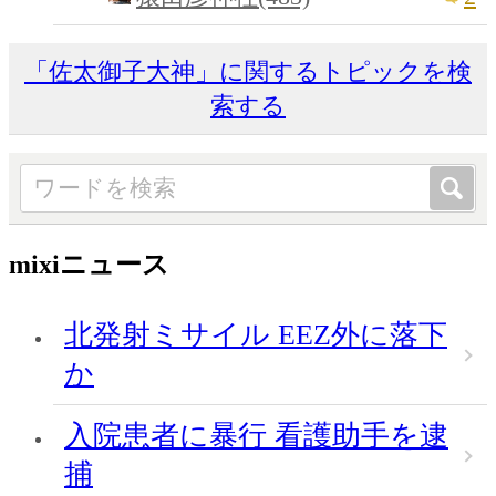
「佐太御子大神」に関するトピックを検
索する
mixiニュース
北発射ミサイル EEZ外に落下
か
入院患者に暴行 看護助手を逮
捕