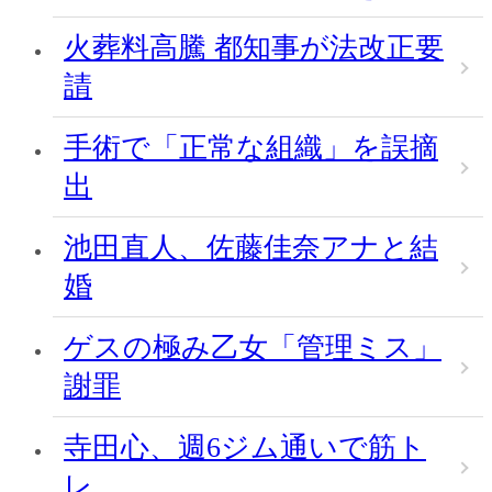
火葬料高騰 都知事が法改正要
請
手術で「正常な組織」を誤摘
出
池田直人、佐藤佳奈アナと結
婚
ゲスの極み乙女「管理ミス」
謝罪
寺田心、週6ジム通いで筋ト
レ